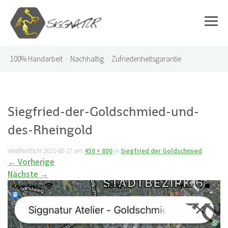
100%
Handarbeit · Nachhaltig · Zufriedenheitsgarantie
Siegfried-der-Goldschmied-und-
des-Rheingold
Veröffentlicht
2021-08-17
am
450 × 800
in
Siegfried der Goldschmied
←
Vorherige
Nächste
→