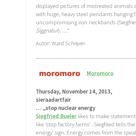
displayed pictures of mistreated animals
with huge, heavy steel pendants hanging 
uncompromising iron neckbands (Siegfrie
Siggnatur
). …“
Autor: Ward Schrijver
_________________________________
Moromoro
Thursday, November 14, 2013,
sieraadartfair
… „stop nuclear energy
Siegfried Bueler
likes to make statement
like ’stop factory farms‘ . Siegfried tells t
energy‘ sign. Energy comes from the spira