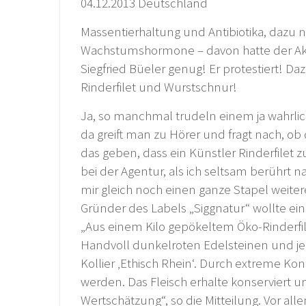
04.12.2013 Deutschland
Massentierhaltung und Antibiotika, dazu 
Wachstumshormone – davon hatte der Akt
Siegfried Büeler genug! Er protestiert! D
Rinderfilet und Wurstschnur!
Ja, so manchmal trudeln einem ja wahrli
da greift man zu Hörer und fragt nach, ob
das geben, dass ein Künstler Rinderfilet 
bei der Agentur, als ich seltsam berührt na
mir gleich noch einen ganze Stapel weiterer
Gründer des Labels „Siggnatur“ wollte ein 
„Aus einem Kilo gepökeltem Öko-Rinderfi
Handvoll dunkelroten Edelsteinen und j
Kollier ‚Ethisch Rhein‘. Durch extreme Konf
werden. Das Fleisch erhalte konserviert
Wertschätzung“, so die Mitteilung. Vor a