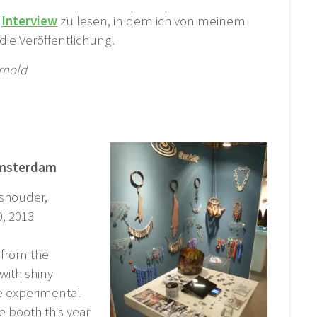
n
Interview
zu lesen, in dem ich von meinem
die Veröffentlichung!
rnold
Amsterdam
ashouder,
, 2013
s from the
with shiny
he experimental
 booth this year