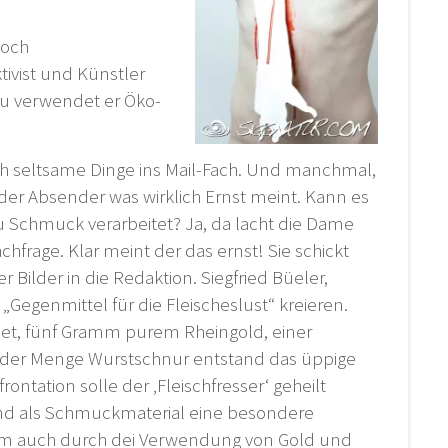
noch
ivist und Künstler
azu verwendet er Öko-
ch seltsame Dinge ins Mail-Fach. Und manchmal,
 der Absender was wirklich Ernst meint. Kann es
zu Schmuck verarbeitet? Ja, da lacht die Dame
chfrage. Klar meint der das ernst! Sie schickt
 Bilder in die Redaktion. Siegfried Büeler,
„Gegenmittel für die Fleischeslust“ kreieren.
let, fünf Gramm purem Rheingold, einer
eder Menge Wurstschnur entstand das üppige
rontation solle der ‚Fleischfresser‘ geheilt
 und als Schmuckmaterial eine besondere
llem auch durch dei Verwendung von Gold und