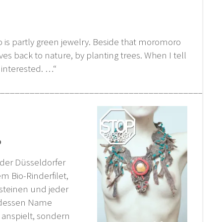
is partly green jewelry. Beside that moromoro
ack to nature, by planting trees. When I tell
y interested. …“
____________________________________________
o
t der Düsseldorfer
m Bio-Rinderfilet,
steinen und jeder
, dessen Name
“ anspielt, sondern