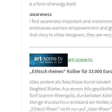
is a form of energy itself.
awareness
I find awareness important and moromoro 
embrasses women empowerment and gives b
that story to other designers, they are ver
_________________________________
art-scene.tv
„Ethisch rheines“ Kollier für 33.000 Eur
Alles andere als fleischlose Kunst servier
Siegfried Büeler. Aus einem Kilo gepökelte
fünf Gramm Rheingold, dunkelroten Edel
Menge Wurstschnur entstand ein Kollier
„Ethisch Rhein“ nicht nur auf „Vater Rhein