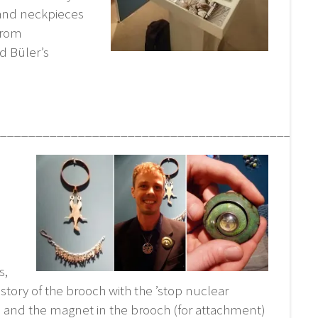
 and neckpieces
from
d Büler’s
____________________________________________
s,
he story of the brooch with the ’stop nuclear
l and the magnet in the brooch (for attachment)