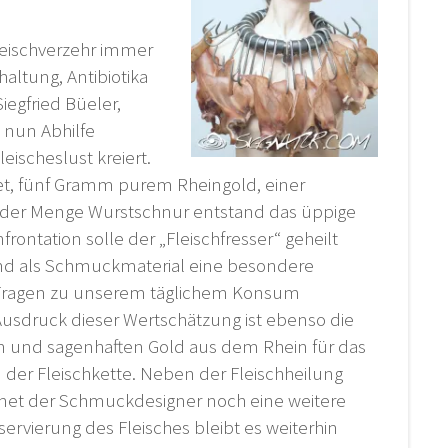
Fleischverzehr immer
altung, Antibiotika
egfried Büeler,
, nun Abhilfe
eischeslust kreiert.
et, fünf Gramm purem Rheingold, einer
eder Menge Wurstschnur entstand das üppige
frontation solle der „Fleischfresser“ geheilt
 und als Schmuckmaterial eine besondere
 Fragen zu unserem täglichem Konsum
Ausdruck dieser Wertschätzung ist ebenso die
n und sagenhaften Gold aus dem Rhein für das
der Fleischkette. Neben der Fleischheilung
net der Schmuckdesigner noch eine weitere
rvierung des Fleisches bleibt es weiterhin