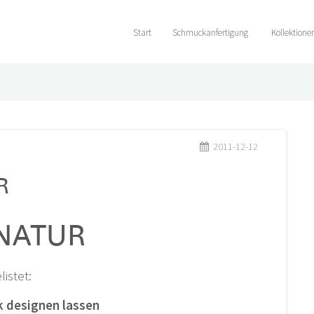
Start
Schmuckanfertigung
Kollektione
2011-12-12
R
GNATUR
istet:
 designen lassen