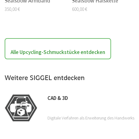
Sealsbow Armband
Sealsbow Halskette
auf
350,00
€
600,00
€
der
Produktseite
gewählt
werden
Alle Upcycling-Schmuckstücke entdecken
Weitere SIGGEL entdecken
CAD & 3D
Digitale Verfahren als Erweiterung des Handwerks