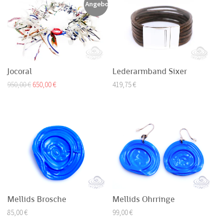
Angebot!
Jocoral
Lederarmband Sixer
Ursprünglicher
Aktueller
950,00
€
650,00
€
419,75
€
Preis
Preis
war:
ist:
950,00 €
650,00 €.
Mellids Brosche
Mellids Ohrringe
85,00
€
99,00
€