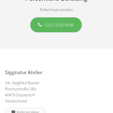
Einfach kurz anrufen.
0211/15879046
Siggnatur Atelier
Inh. Siegfried Büeler
Rochusstraße 28 b
40479 Düsseldorf
Deutschland
Route Anzeigen