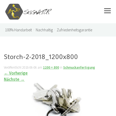
100%
Handarbeit · Nachhaltig · Zufriedenheitsgarantie
Storch-2-2018_1200x800
Veröffentlicht
2018-06-06
am
1200 × 800
in
Schmuckanfertigung
←
Vorherige
Nächste
→