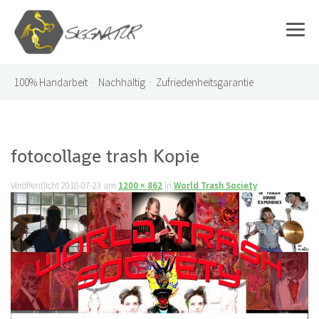
100%
Handarbeit · Nachhaltig · Zufriedenheitsgarantie
fotocollage trash Kopie
Veröffentlicht
2018-07-23
am
1200 × 862
in
World Trash Society