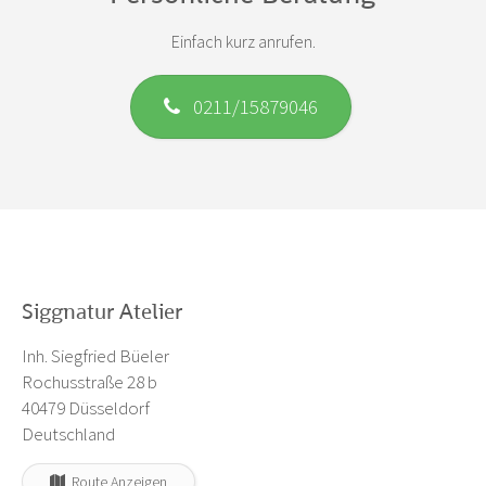
Einfach kurz anrufen.
0211/15879046
Siggnatur Atelier
Inh. Siegfried Büeler
Rochusstraße 28 b
40479 Düsseldorf
Deutschland
Route Anzeigen