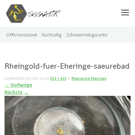
100%
Handarbeit · Nachhaltig · Zufriedenheitsgarantie
Rheingold-fuer-Eheringe-saeurebad
Veröffentlicht
2021-08-14
am
922 × 615
in
Rheingold Eheringe
←
Vorherige
Nächste
→