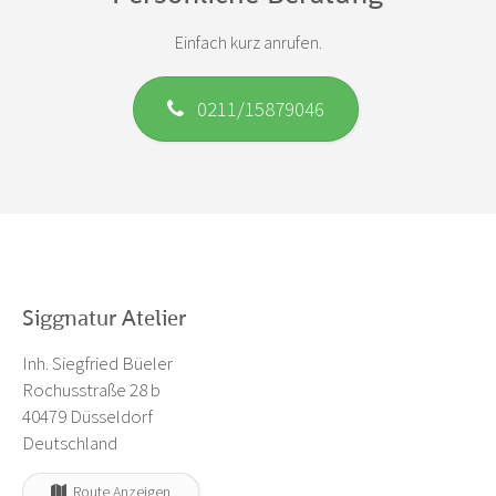
Einfach kurz anrufen.
0211/15879046
Siggnatur Atelier
Inh. Siegfried Büeler
Rochusstraße 28 b
40479 Düsseldorf
Deutschland
Route Anzeigen