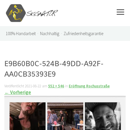
100%
Handarbeit · Nachhaltig · Zufriedenheitsgarantie
E9B60B0C-524B-49DD-A92F-
AA0CB35393E9
Veröffentlicht
2021-08-22
am
552 × 546
in
Eröffnung Rochusstraße
←
Vorherige