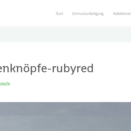
Start
Schmuckanfertigung
Kollektione
enknöpfe-rubyred
knöpfe