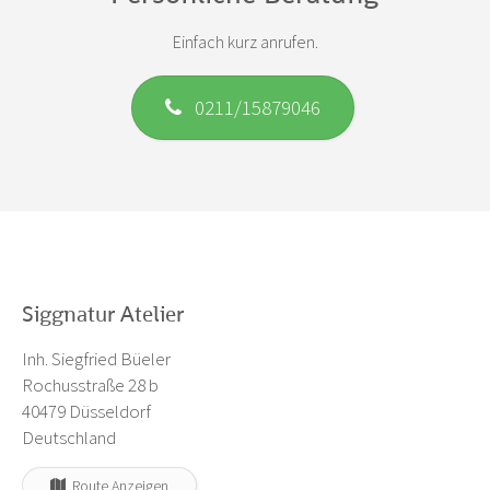
Einfach kurz anrufen.
0211/15879046
Siggnatur Atelier
Inh. Siegfried Büeler
Rochusstraße 28 b
40479 Düsseldorf
Deutschland
Route Anzeigen