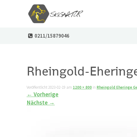
0211/15879046
Rheingold-Ehering
Veröffentlicht
2023-02-19
am
1200 × 800
in
Rheingold Eheringe Ge
←
Vorherige
Nächste
→