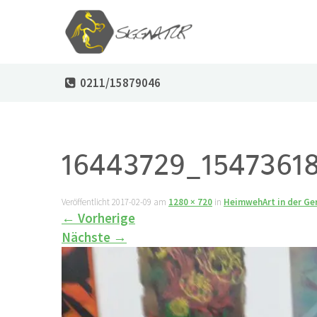
0211/15879046
16443729_1547361
Veröffentlicht
2017-02-09
am
1280 × 720
in
HeimwehArt in der Ge
←
Vorherige
Nächste
→