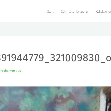
Start
Schmuckanfertigung
Kollektione
891944779_321009830_
rresheimer 100