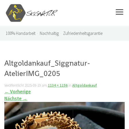
100%
Handarbeit · Nachhaltig · Zufriedenheitsgarantie
Altgoldankauf_Siggnatur-
AtelierIMG_0205
Veröffentlicht
2025-09-19
am
1134 × 1156
in
Altgoldankauf
←
Vorherige
Nächste
→