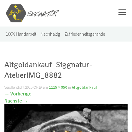
100%
Handarbeit · Nachhaltig · Zufriedenheitsgarantie
Altgoldankauf_Siggnatur-
AtelierIMG_8882
Veröffentlicht
2025-09-19
am
1115 × 950
in
Altgoldankauf
←
Vorherige
Nächste
→