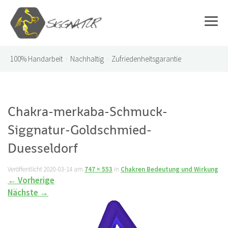
100%
Handarbeit · Nachhaltig · Zufriedenheitsgarantie
Chakra-merkaba-Schmuck-
Siggnatur-Goldschmied-
Duesseldorf
Veröffentlicht
2020-03-14
am
747 × 553
in
Chakren Bedeutung und Wirkung
←
Vorherige
Nächste
→