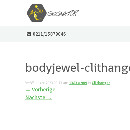
0211/15879046
bodyjewel-clithang
Veröffentlicht
2020-03-13
am
1383 × 909
in
Clithanger
←
Vorherige
Nächste
→