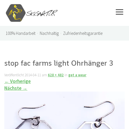
100%
Handarbeit · Nachhaltig · Zufriedenheitsgarantie
stop fac farms light Ohrhänger 3
Veröffentlicht
2014-04-11
am
628 × 482
in
get a wear
←
Vorherige
Nächste
→