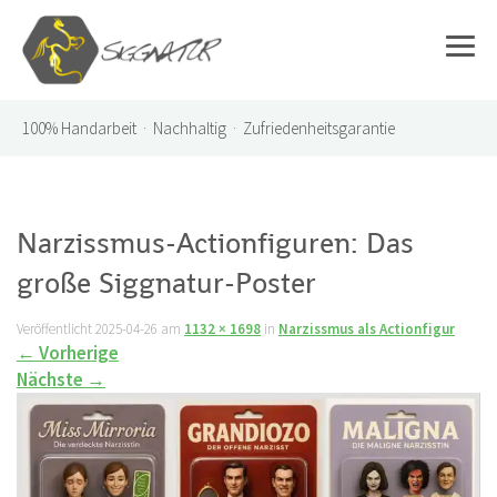
100%
Handarbeit · Nachhaltig · Zufriedenheitsgarantie
Narzissmus-Actionfiguren: Das
große Siggnatur-Poster
Veröffentlicht
2025-04-26
am
1132 × 1698
in
Narzissmus als Actionfigur
←
Vorherige
Nächste
→