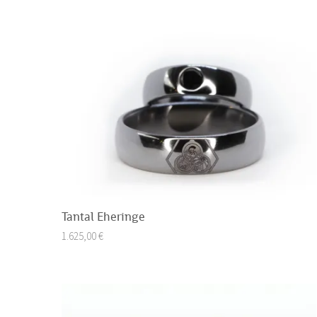
Tantal Eheringe
1.625,00
€