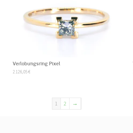
Verlobungsring Pixel
2.126,05
€
1
2
→