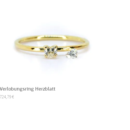
Verlobungsring Herzblatt
724,79
€