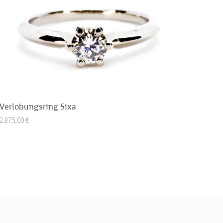
Verlobungsring Sixa
2.875,00
€