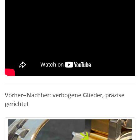
Vorher–Nachher: verbogene Glieder, präzise
gerichtet