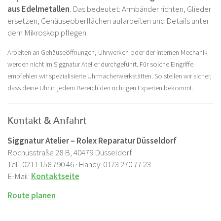
aus Edelmetallen
. Das bedeutet: Armbänder richten, Glieder
ersetzen, Gehäuseoberflächen aufarbeiten und Details unter
dem Mikroskop pflegen.
Arbeiten an Gehäuseöffnungen, Uhrwerken oder der internen Mechanik
werden nicht im Siggnatur Atelier durchgeführt. Für solche Eingriffe
empfehlen wir spezialisierte Uhrmacherwerkstätten. So stellen wir sicher,
dass deine Uhr in jedem Bereich den richtigen Experten bekommt.
Kontakt & Anfahrt
Siggnatur Atelier – Rolex Reparatur Düsseldorf
Rochusstraße 28 B, 40479 Düsseldorf
Tel.: 0211 158 790 46 · Handy: 0173 270 77 23
E-Mail:
Kontaktseite
Route planen