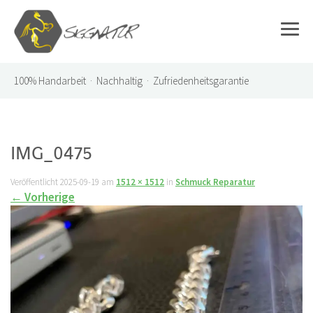
100%
Handarbeit · Nachhaltig · Zufriedenheitsgarantie
IMG_0475
Veröffentlicht
2025-09-19
am
1512 × 1512
in
Schmuck Reparatur
←
Vorherige