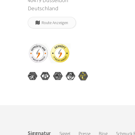
Deutschland
Route Anzeigen
Siggnatur
Siggel
Presse
Blog
Schmuck R