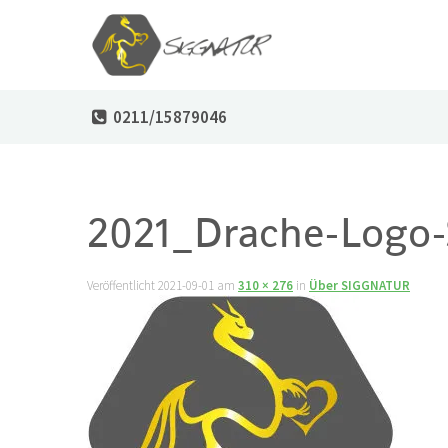
0211/15879046
2021_Drache-Logo
Veröffentlicht
2021-09-01
am
310 × 276
in
Über SIGGNATUR