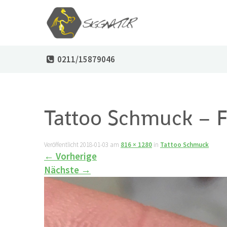
0211/15879046
Tattoo Schmuck – Fa
Veröffentlicht
2018-01-03
am
816 × 1280
in
Tattoo Schmuck
←
Vorherige
Nächste
→