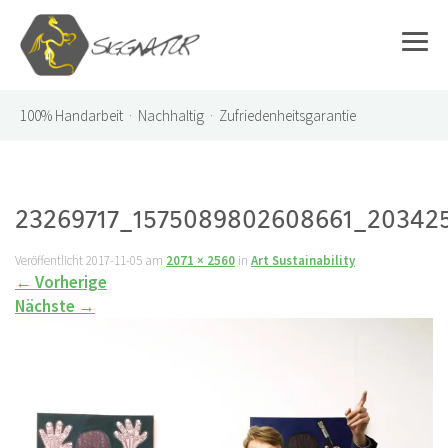
100%
Handarbeit · Nachhaltig · Zufriedenheitsgarantie
23269717_1575089802608661_20342
Veröffentlicht
2017-11-05
am
2071 × 2560
in
Art Sustainability
←
Vorherige
Nächste
→