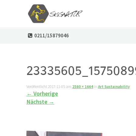
0211/15879046
23335605_1575089
Veröffentlicht
2017-11-05
am
2560 × 1664
in
Art Sustainability
←
Vorherige
Nächste
→