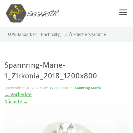
100%
Handarbeit · Nachhaltig · Zufriedenheitsgarantie
Spannring-Marie-
1_Zirkonia_2018_1200x800
Veröffentlicht
2018-11-09
am
1200 × 800
in
Spannring Marie
←
Vorherige
Nächste
→