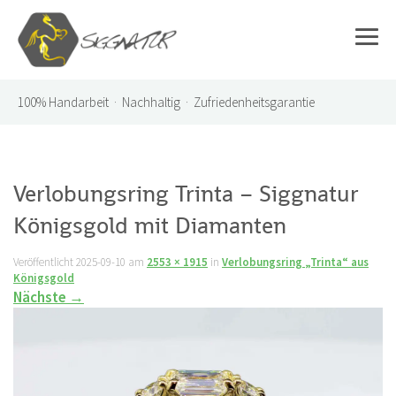
100%
Handarbeit · Nachhaltig · Zufriedenheitsgarantie
Verlobungsring Trinta – Siggnatur
Königsgold mit Diamanten
Veröffentlicht
2025-09-10
am
2553 × 1915
in
Verlobungsring „Trinta“ aus
Königsgold
Nächste
→