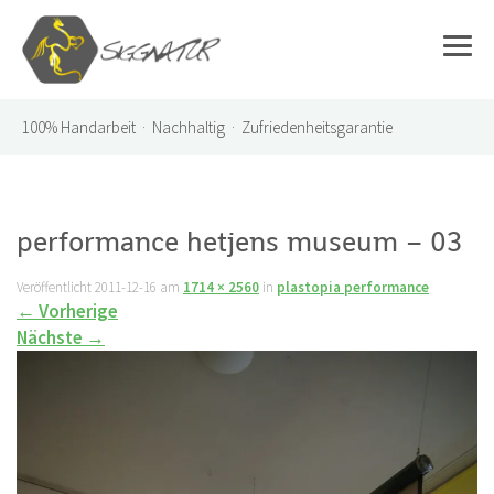
100%
Handarbeit · Nachhaltig · Zufriedenheitsgarantie
performance hetjens museum – 03
Veröffentlicht
2011-12-16
am
1714 × 2560
in
plastopia performance
←
Vorherige
Nächste
→