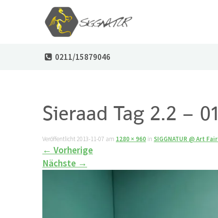
0211/15879046
Sieraad Tag 2.2 – 0
Veröffentlicht
2013-11-07
am
1280 × 960
in
SIGGNATUR @ Art Fair
←
Vorherige
Nächste
→