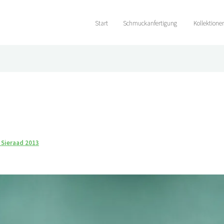
Start
Schmuckanfertigung
Kollektione
1
 Sieraad 2013