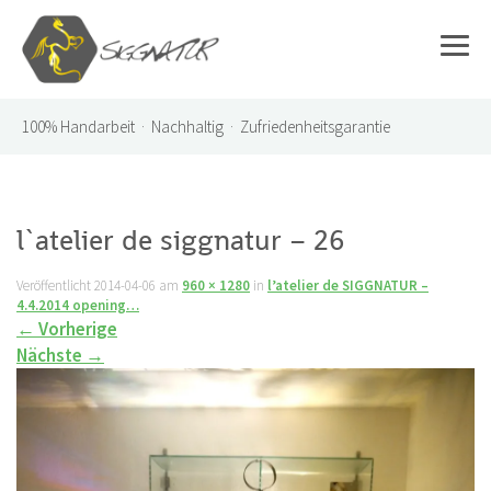
100%
Handarbeit · Nachhaltig · Zufriedenheitsgarantie
l`atelier de siggnatur – 26
Veröffentlicht
2014-04-06
am
960 × 1280
in
l’atelier de SIGGNATUR –
4.4.2014 opening…
←
Vorherige
Nächste
→