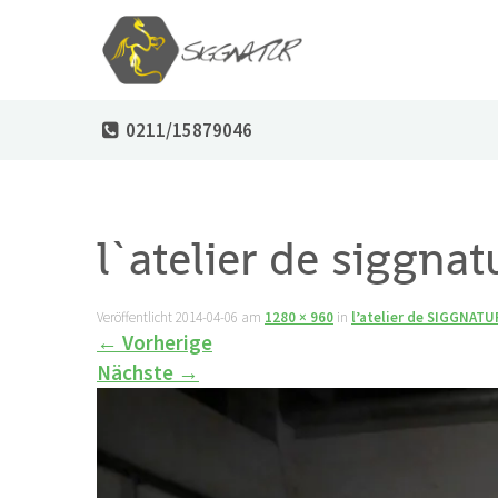
0211/15879046
l`atelier de siggnat
Veröffentlicht
2014-04-06
am
1280 × 960
in
l’atelier de SIGGNATU
←
Vorherige
Nächste
→