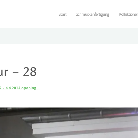
Start
Schmuckanfertigung
Kollektione
ur – 28
R – 4.4.2014 opening…