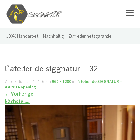
100%
Handarbeit · Nachhaltig · Zufriedenheitsgarantie
l`atelier de siggnatur – 32
Veröffentlicht
2014-04-06
am
960 × 1280
in
l’atelier de SIGGNATUR –
4.4.2014 opening…
←
Vorherige
Nächste
→