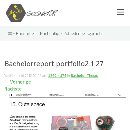
100%
Handarbeit · Nachhaltig · Zufriedenheitsgarantie
Bachelorreport portfolio2.1 27
Veröffentlicht
2012-02-05
am
1240 × 874
in
Bachelor Thesis
←
Vorherige
Nächste
→