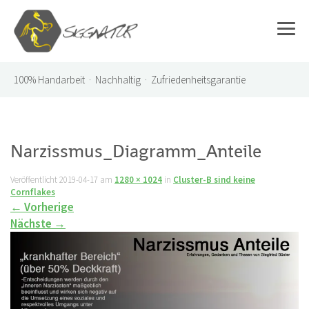
100%
Handarbeit · Nachhaltig · Zufriedenheitsgarantie
Narzissmus_Diagramm_Anteile
Veröffentlicht
2019-04-17
am
1280 × 1024
in
Cluster-B sind keine
Cornflakes
←
Vorherige
Nächste
→