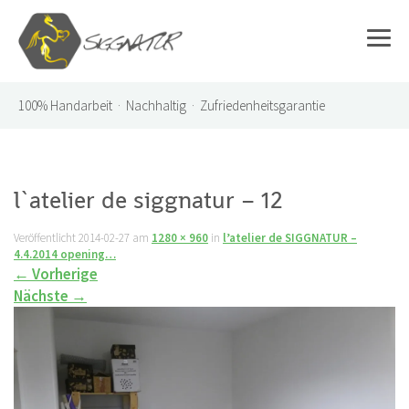
100%
Handarbeit · Nachhaltig · Zufriedenheitsgarantie
l`atelier de siggnatur – 12
Veröffentlicht
2014-02-27
am
1280 × 960
in
l’atelier de SIGGNATUR –
4.4.2014 opening…
←
Vorherige
Nächste
→