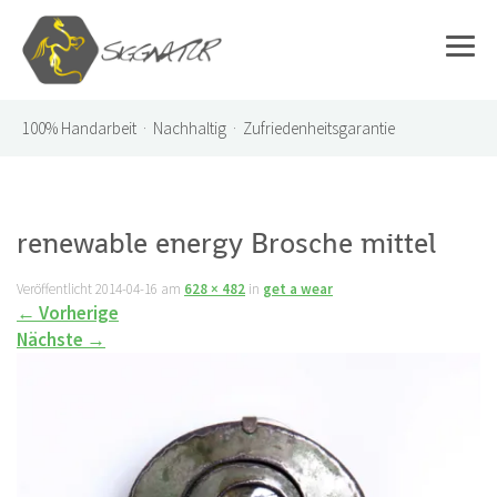
100%
Handarbeit · Nachhaltig · Zufriedenheitsgarantie
renewable energy Brosche mittel
Veröffentlicht
2014-04-16
am
628 × 482
in
get a wear
←
Vorherige
Nächste
→