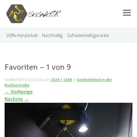
100%
Handarbeit · Nachhaltig · Zufriedenheitsgarantie
Favoriten – 1 von 9
Veröffentlicht
2021-04-26
am
1024 × 1366
in
Goldschmied in der
Rochusstraße
←
Vorherige
Nächste
→