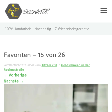
100%
Handarbeit · Nachhaltig · Zufriedenheitsgarantie
Favoriten – 15 von 26
Veröffentlicht
2021-05-08
am
1024 × 768
in
Goldschmied in der
Rochusstraße
←
Vorherige
Nächste
→