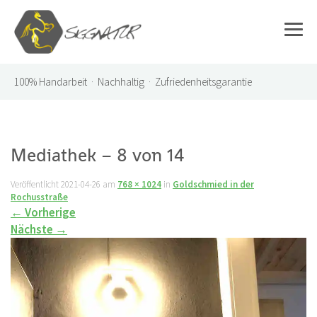
100%
Handarbeit · Nachhaltig · Zufriedenheitsgarantie
Mediathek – 8 von 14
Veröffentlicht
2021-04-26
am
768 × 1024
in
Goldschmied in der
Rochusstraße
←
Vorherige
Nächste
→