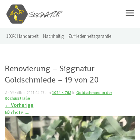
100%
Handarbeit · Nachhaltig · Zufriedenheitsgarantie
Renovierung – Siggnatur
Goldschmiede – 19 von 20
Veröffentlicht
2021-04-27
am
1024 × 768
in
Goldschmied in der
Rochusstraße
←
Vorherige
Nächste
→