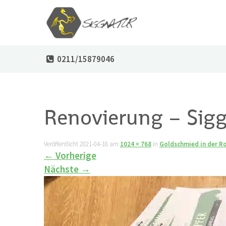
0211/15879046
Renovierung – Sigg
Veröffentlicht
2021-04-18
am
1024 × 768
in
Goldschmied in der R
←
Vorherige
Nächste
→