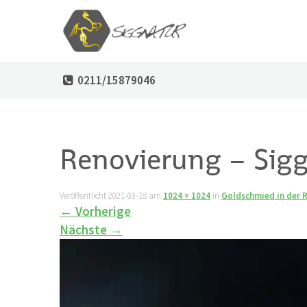
0211/15879046
Renovierung – Sig
Veröffentlicht
2021-03-18
am
1024 × 1024
in
Goldschmied in der 
←
Vorherige
Nächste
→