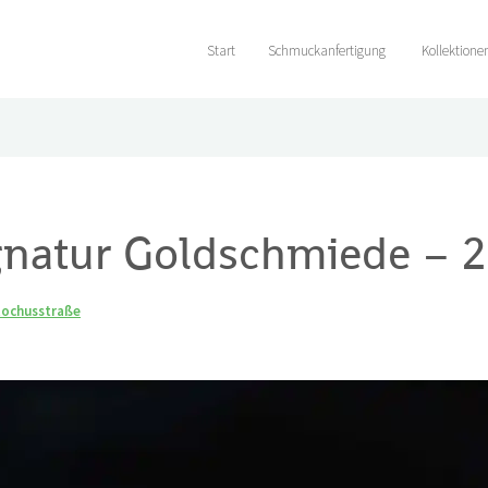
Start
Schmuckanfertigung
Kollektione
gnatur Goldschmiede – 2
Rochusstraße