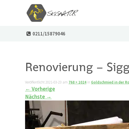
0211/15879046
Renovierung – Sigg
Veröffentlicht
2021-03-23
am
768 × 1024
in
Goldschmied in der R
←
Vorherige
Nächste
→