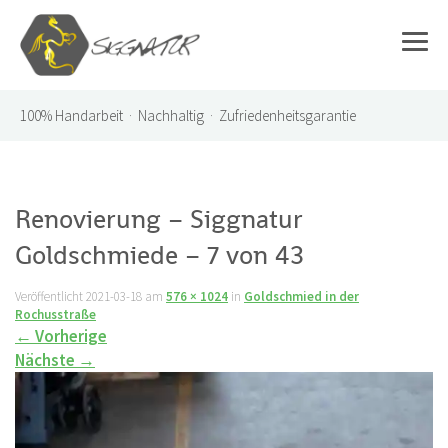
100%
Handarbeit · Nachhaltig · Zufriedenheitsgarantie
Renovierung – Siggnatur
Goldschmiede – 7 von 43
Veröffentlicht
2021-03-18
am
576 × 1024
in
Goldschmied in der
Rochusstraße
←
Vorherige
Nächste
→