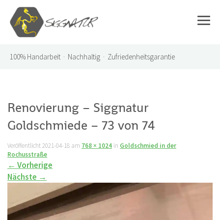
100%
Handarbeit · Nachhaltig · Zufriedenheitsgarantie
Renovierung – Siggnatur
Goldschmiede – 73 von 74
Veröffentlicht
2021-04-18
am
768 × 1024
in
Goldschmied in der
Rochusstraße
←
Vorherige
Nächste
→