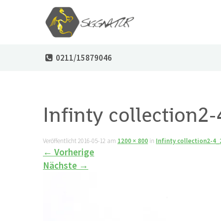
0211/15879046
Infinty collection2
Veröffentlicht
2016-05-12
am
1200 × 800
in
Infinty collection2-4
←
Vorherige
Nächste
→