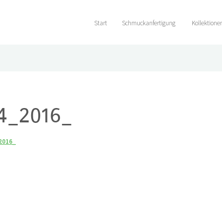
Start
Schmuckanfertigung
Kollektione
-4_2016_
_2016_