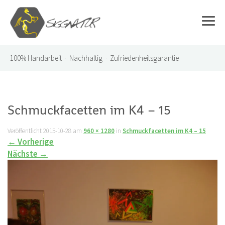
100%
Handarbeit · Nachhaltig · Zufriedenheitsgarantie
Schmuckfacetten im K4 – 15
Veröffentlicht
2015-10-28
am
960 × 1280
in
Schmuckfacetten im K4 – 15
←
Vorherige
Nächste
→