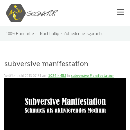
100%
Handarbeit · Nachhaltig · Zufriedenheitsgarantie
subversive manifestation
Veröffentlicht
2013-07-31
am
1024 × 458
in
subversive Manifestation