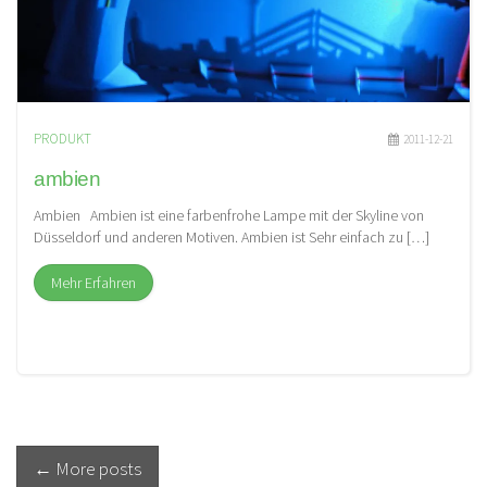
PRODUKT
2011-12-21
ambien
Ambien Ambien ist eine farbenfrohe Lampe mit der Skyline von
Düsseldorf und anderen Motiven. Ambien ist Sehr einfach zu […]
Mehr Erfahren
Beitrags
←
More posts
Navigation