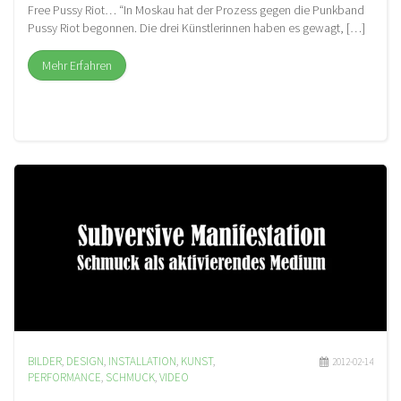
Free Pussy Riot… “In Moskau hat der Prozess gegen die Punkband
Pussy Riot begonnen. Die drei Künstlerinnen haben es gewagt, […]
Mehr Erfahren
BILDER
,
DESIGN
,
INSTALLATION
,
KUNST
,
2012-02-14
PERFORMANCE
,
SCHMUCK
,
VIDEO