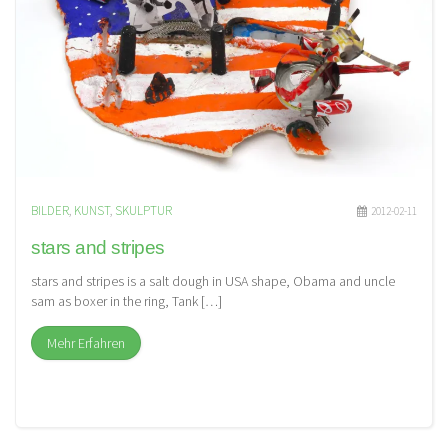
BILDER
,
KUNST
,
SKULPTUR
2012-02-11
stars and stripes
stars and stripes is a salt dough in USA shape, Obama and uncle
sam as boxer in the ring, Tank […]
Mehr Erfahren