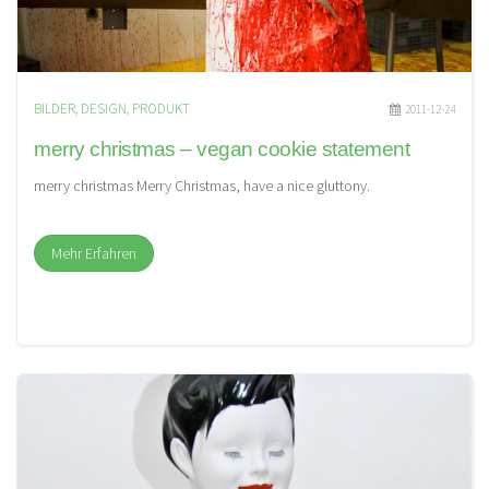
BILDER
,
DESIGN
,
PRODUKT
2011-12-24
merry christmas – vegan cookie statement
merry christmas Merry Christmas, have a nice gluttony.
Mehr Erfahren