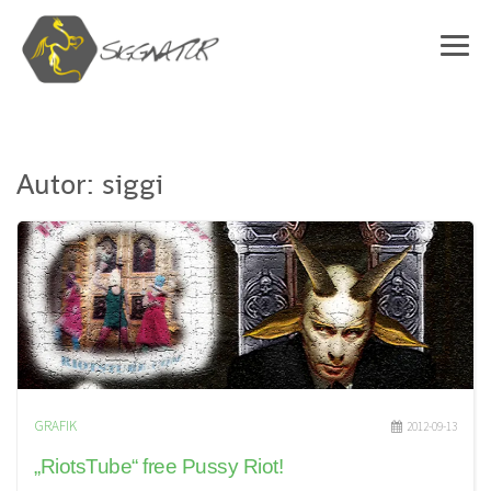
Autor:
siggi
GRAFIK
2012-09-13
„RiotsTube“ free Pussy Riot!