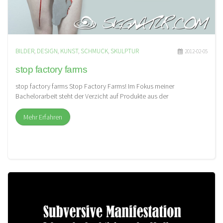
BILDER
,
DESIGN
,
KUNST
,
SCHMUCK
,
SKULPTUR
2012-02-05
stop factory farms
stop factory farms Stop Factory Farms! Im Fokus meiner
Bachelorarbeit steht der Verzicht auf Produkte aus der
Massentierhaltung. Durch extreme […]
Mehr Erfahren