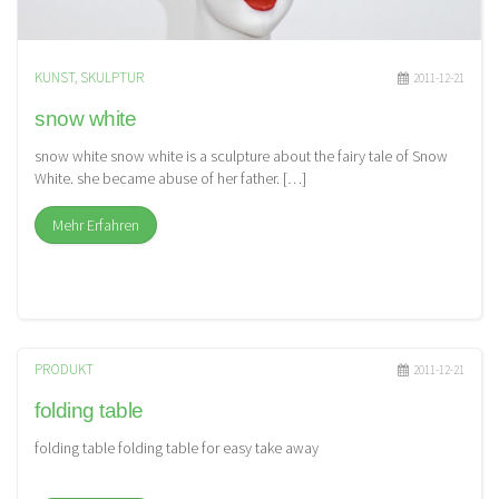
KUNST
,
SKULPTUR
2011-12-21
snow white
snow white snow white is a sculpture about the fairy tale of Snow
White. she became abuse of her father. […]
Mehr Erfahren
PRODUKT
2011-12-21
folding table
folding table folding table for easy take away