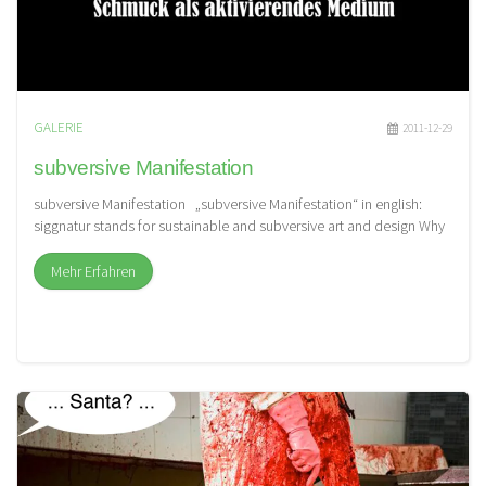
GALERIE
2011-12-29
subversive Manifestation
subversive Manifestation „subversive Manifestation“ in english:
siggnatur stands for sustainable and subversive art and design Why
I’m doing this: […]
Mehr Erfahren