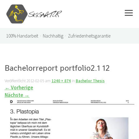
100%
Handarbeit · Nachhaltig · Zufriedenheitsgarantie
Bachelorreport portfolio2.1 12
Veröffentlicht
2012-02-05
am
1240 × 874
in
Bachelor Thesis
←
Vorherige
Nächste
→